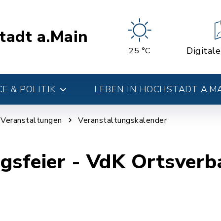
tadt a.Main
Digital
25 °C
E & POLITIK
LEBEN IN HOCHSTADT A.M
d Veranstaltungen
Veranstaltungskalender
gsfeier - VdK Ortsver