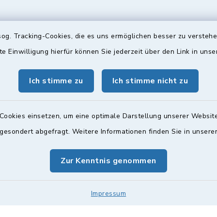
og. Tracking-Cookies, die es uns ermöglichen besser zu versteh
gszeiten
Bürgersprechst
te Einwilligung hierfür können Sie jederzeit über den Link in uns
ttwoch und Freitag:
Sprechstunde:
Ich stimme zu
Ich stimme nicht zu
00 Uhr
Diese findet nach Vereinba
Weitere Informationen find
zusätzlich:
Cookies einsetzen, um eine optimale Darstellung unserer Website
00 Uhr
 gesondert abgefragt. Weitere Informationen finden Sie in unser
Zur Kenntnis genommen
Impressum