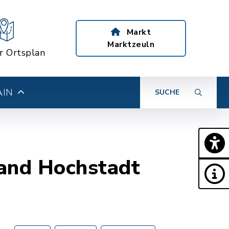
Markt
Marktzeuln
er Ortsplan
AIN
SUCHE
band Hochstadt