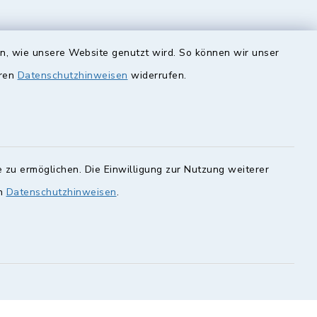
en, wie unsere Website genutzt wird. So können wir unser
unde
Quicklinks
eren
Datenschutzhinweisen
widerrufen.
Landkreis Lichtenfels
rung statt.
Obermain Jura
Veranstaltungskalender
en Sie hier.
 zu ermöglichen. Die Einwilligung zur Nutzung weiterer
geoPortal Lichtenfels
en
Datenschutzhinweisen
.