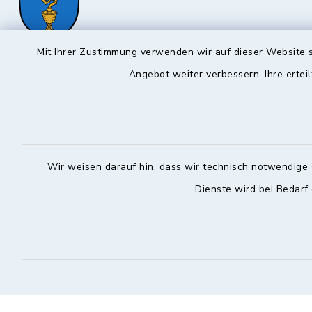
Mit Ihrer Zustimmung verwenden wir auf dieser Website s
Hochstadt a.Main
Öffnun
Angebot weiter verbessern. Ihre erteil
Montag, Mi
Rathausstraße 1
96272 Hochstadt a.Main
08:00-12:
09574 6236-42
Donnerstag 
Wir weisen darauf hin, dass wir technisch notwendige 
09574 6236-46
14:30-18:
Dienste wird bei Bedarf
info@hochstadt-main.de