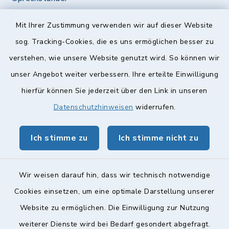
Diese findet nach Vereinbarung statt.
Mit Ihrer Zustimmung verwenden wir auf dieser Website
Weitere Informationen finden Sie hier.
sog. Tracking-Cookies, die es uns ermöglichen besser zu
verstehen, wie unsere Website genutzt wird. So können wir
Quicklinks
unser Angebot weiter verbessern. Ihre erteilte Einwilligung
hierfür können Sie jederzeit über den Link in unseren
Landkreis Lichtenfels
Datenschutzhinweisen
widerrufen.
Obermain Jura Veranstaltungskalender
Ich stimme zu
Ich stimme nicht zu
geoPortal Lichtenfels
Wir weisen darauf hin, dass wir technisch notwendige
Cookies einsetzen, um eine optimale Darstellung unserer
Website zu ermöglichen. Die Einwilligung zur Nutzung
Kontakt
weiterer Dienste wird bei Bedarf gesondert abgefragt.