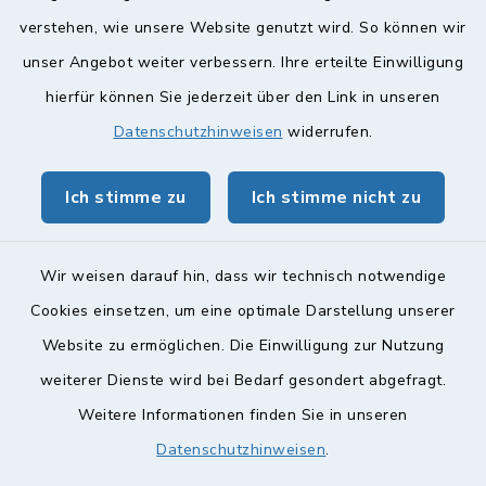
verstehen, wie unsere Website genutzt wird. So können wir
Quicklinks
unser Angebot weiter verbessern. Ihre erteilte Einwilligung
hierfür können Sie jederzeit über den Link in unseren
Landkreis Lichtenfels
Datenschutzhinweisen
widerrufen.
Obermain Jura Veranstaltungskalender
Ich stimme zu
Ich stimme nicht zu
geoPortal Lichtenfels
Wir weisen darauf hin, dass wir technisch notwendige
Cookies einsetzen, um eine optimale Darstellung unserer
Website zu ermöglichen. Die Einwilligung zur Nutzung
Kontakt
weiterer Dienste wird bei Bedarf gesondert abgefragt.
Weitere Informationen finden Sie in unseren
Barrierefreiheit
Datenschutzhinweisen
.
Datenschutz