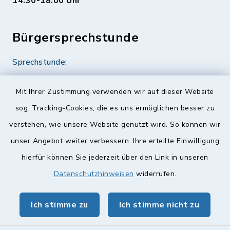
14:30-18:00 Uhr
Bürgersprechstunde
Sprechstunde:
Diese findet nach Vereinbarung statt.
Mit Ihrer Zustimmung verwenden wir auf dieser Website
Weitere Informationen finden Sie hier.
sog. Tracking-Cookies, die es uns ermöglichen besser zu
verstehen, wie unsere Website genutzt wird. So können wir
Quicklinks
unser Angebot weiter verbessern. Ihre erteilte Einwilligung
hierfür können Sie jederzeit über den Link in unseren
Landkreis Lichtenfels
Datenschutzhinweisen
widerrufen.
Obermain Jura Veranstaltungskalender
Ich stimme zu
Ich stimme nicht zu
geoPortal Lichtenfels