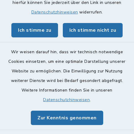
hierfür können Sie jederzeit über den Link in unseren
Landkreis Lichtenfels
Datenschutzhinweisen
widerrufen.
Obermain Jura Veranstaltungskalender
Ich stimme zu
Ich stimme nicht zu
geoPortal Lichtenfels
Wir weisen darauf hin, dass wir technisch notwendige
Cookies einsetzen, um eine optimale Darstellung unserer
Website zu ermöglichen. Die Einwilligung zur Nutzung
Kontakt
weiterer Dienste wird bei Bedarf gesondert abgefragt.
Weitere Informationen finden Sie in unseren
Barrierefreiheit
Datenschutzhinweisen
.
Datenschutz
Zur Kenntnis genommen
Impressum