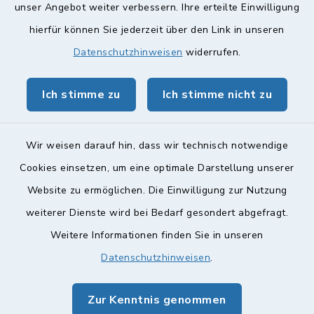
Quicklinks
unser Angebot weiter verbessern. Ihre erteilte Einwilligung
hierfür können Sie jederzeit über den Link in unseren
Landkreis Lichtenfels
Datenschutzhinweisen
widerrufen.
Obermain Jura Veranstaltungskalender
Ich stimme zu
Ich stimme nicht zu
geoPortal Lichtenfels
Wir weisen darauf hin, dass wir technisch notwendige
Cookies einsetzen, um eine optimale Darstellung unserer
Website zu ermöglichen. Die Einwilligung zur Nutzung
Kontakt
weiterer Dienste wird bei Bedarf gesondert abgefragt.
Weitere Informationen finden Sie in unseren
Barrierefreiheit
Datenschutzhinweisen
.
Datenschutz
Zur Kenntnis genommen
Impressum