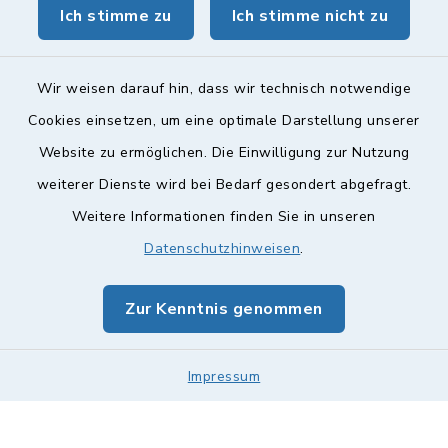
Ich stimme zu
Ich stimme nicht zu
geoPortal Lichtenfels
Wir weisen darauf hin, dass wir technisch notwendige
Cookies einsetzen, um eine optimale Darstellung unserer
Website zu ermöglichen. Die Einwilligung zur Nutzung
Kontakt
weiterer Dienste wird bei Bedarf gesondert abgefragt.
Weitere Informationen finden Sie in unseren
Barrierefreiheit
Datenschutzhinweisen
.
Datenschutz
Zur Kenntnis genommen
Impressum
Impressum
Sitemap
Cookie-Einstellungen