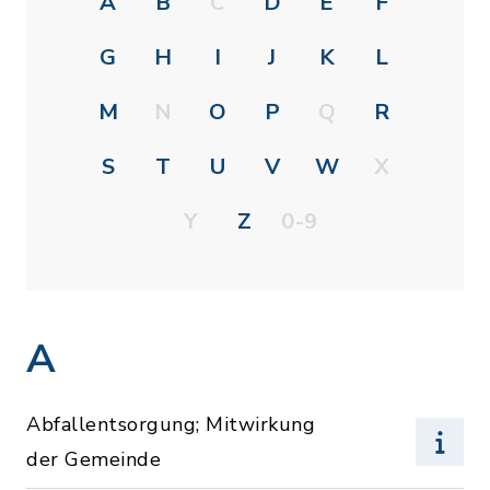
A
B
C
D
E
F
G
H
I
J
K
L
M
N
O
P
Q
R
S
T
U
V
W
X
Y
Z
0-9
A
Abfallentsorgung; Mitwirkung
der Gemeinde