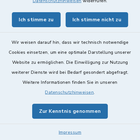
Datenschutzhinweisen
widerrufen.
Inanspruchnahme von
Angeboten
Ich stimme zu
Ich stimme nicht zu
Jugendzentrum; Angebote für
Kinder und Jugendliche
Wir weisen darauf hin, dass wir technisch notwendige
Cookies einsetzen, um eine optimale Darstellung unserer
Website zu ermöglichen. Die Einwilligung zur Nutzung
weiterer Dienste wird bei Bedarf gesondert abgefragt.
K
Weitere Informationen finden Sie in unseren
Datenschutzhinweisen
.
Kleine Lotterien,
Ausspielungen und Tombolas;
Zur Kenntnis genommen
Beantragung einer Erlaubnis
oder Anzeige allgemein
Impressum
erlaubter Veranstaltungen