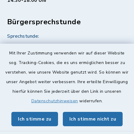
14:30-18:00 Uhr
Bürgersprechstunde
Sprechstunde:
Diese findet nach Vereinbarung statt.
Mit Ihrer Zustimmung verwenden wir auf dieser Website
Weitere Informationen finden Sie hier.
sog. Tracking-Cookies, die es uns ermöglichen besser zu
verstehen, wie unsere Website genutzt wird. So können wir
Quicklinks
unser Angebot weiter verbessern. Ihre erteilte Einwilligung
hierfür können Sie jederzeit über den Link in unseren
Landkreis Lichtenfels
Datenschutzhinweisen
widerrufen.
Obermain Jura Veranstaltungskalender
Ich stimme zu
Ich stimme nicht zu
geoPortal Lichtenfels