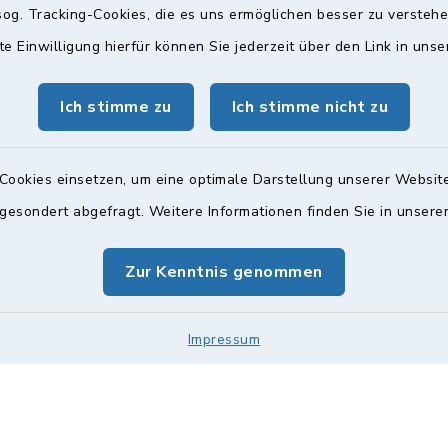
og. Tracking-Cookies, die es uns ermöglichen besser zu versteh
te Einwilligung hierfür können Sie jederzeit über den Link in uns
gszeiten
Bürgersprechst
ttwoch und Freitag:
Sprechstunde:
Ich stimme zu
Ich stimme nicht zu
00 Uhr
Diese findet nach Vereinba
Weitere Informationen find
Cookies einsetzen, um eine optimale Darstellung unserer Website
zusätzlich:
 gesondert abgefragt. Weitere Informationen finden Sie in unser
00 Uhr
Zur Kenntnis genommen
Impressum
Impressum
Sitemap
Cookie-Einstellungen