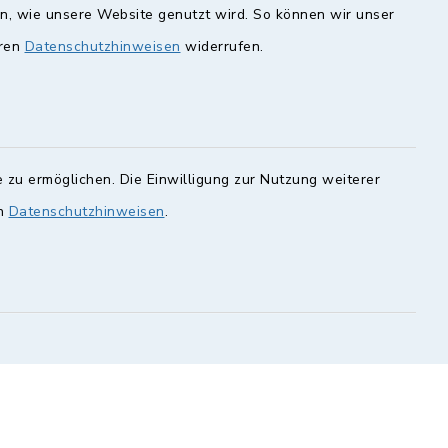
en, wie unsere Website genutzt wird. So können wir unser
eren
Datenschutzhinweisen
widerrufen.
unde
Quicklinks
Landkreis Lichtenfels
rung statt.
Obermain Jura
Veranstaltungskalender
en Sie hier.
 zu ermöglichen. Die Einwilligung zur Nutzung weiterer
en
Datenschutzhinweisen
.
geoPortal Lichtenfels