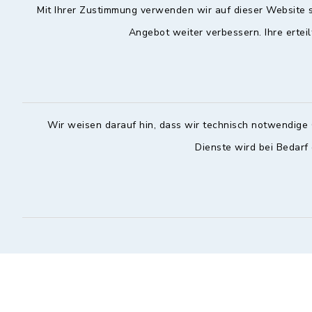
Mit Ihrer Zustimmung verwenden wir auf dieser Website s
Angebot weiter verbessern. Ihre erteil
Hochstadt a.Main
Öffnun
Montag, Mi
Rathausstraße 1
96272 Hochstadt a.Main
08:00-12:
09574 6236-42
Wir weisen darauf hin, dass wir technisch notwendige 
Donnerstag 
09574 6236-46
Dienste wird bei Bedarf
14:30-18:
info@hochstadt-main.de
Kontakt
Barrierefreiheit
Datenschutz