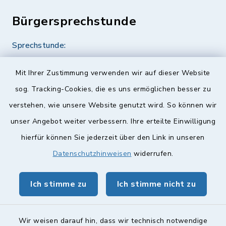
Bürgersprechstunde
Sprechstunde:
Diese findet nach Vereinbarung statt.
Mit Ihrer Zustimmung verwenden wir auf dieser Website
Weitere Informationen finden Sie hier.
sog. Tracking-Cookies, die es uns ermöglichen besser zu
verstehen, wie unsere Website genutzt wird. So können wir
Quicklinks
unser Angebot weiter verbessern. Ihre erteilte Einwilligung
hierfür können Sie jederzeit über den Link in unseren
Landkreis Lichtenfels
Datenschutzhinweisen
widerrufen.
Obermain Jura Veranstaltungskalender
Ich stimme zu
Ich stimme nicht zu
geoPortal Lichtenfels
Wir weisen darauf hin, dass wir technisch notwendige