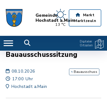
Gemeinde
Markt
Hochstadt a.Main
Marktzeuln
13 °C
Digitaler
Ortsplan
Bauausschusssitzung
08.10.2026
Bauausschuss
17:00 Uhr
Hochstadt a.Main