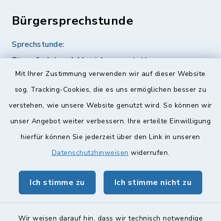
Bürgersprechstunde
Sprechstunde:
Diese findet nach Vereinbarung statt.
Mit Ihrer Zustimmung verwenden wir auf dieser Website
Weitere Informationen finden Sie hier.
sog. Tracking-Cookies, die es uns ermöglichen besser zu
verstehen, wie unsere Website genutzt wird. So können wir
Quicklinks
unser Angebot weiter verbessern. Ihre erteilte Einwilligung
hierfür können Sie jederzeit über den Link in unseren
Landkreis Lichtenfels
Datenschutzhinweisen
widerrufen.
Obermain Jura Veranstaltungskalender
geoPortal Lichtenfels
Ich stimme zu
Ich stimme nicht zu
Wir weisen darauf hin, dass wir technisch notwendige