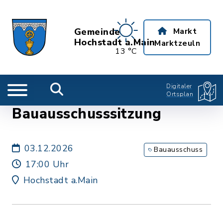
Gemeinde
Markt
Hochstadt a.Main
Marktzeuln
13 °C
Digitaler
Ortsplan
Bauausschusssitzung
03.12.2026
Bauausschuss
17:00 Uhr
Hochstadt a.Main