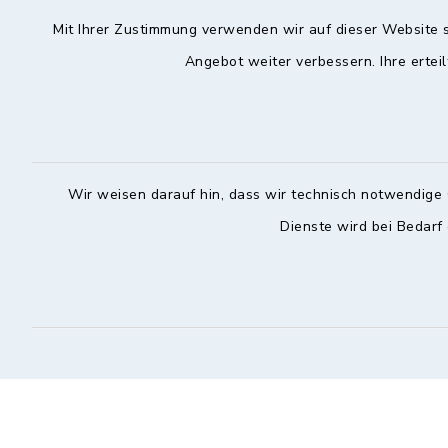
Mit Ihrer Zustimmung verwenden wir auf dieser Website s
Hochstadt a.Main
Öffnun
Angebot weiter verbessern. Ihre erteil
Montag, Mi
Rathausstraße 1
96272 Hochstadt a.Main
08:00-12:
09574 6236-42
Donnerstag 
Wir weisen darauf hin, dass wir technisch notwendige 
09574 6236-46
14:30-18:
Dienste wird bei Bedarf
info@hochstadt-main.de
Kontakt
Barrierefreiheit
Datenschutz