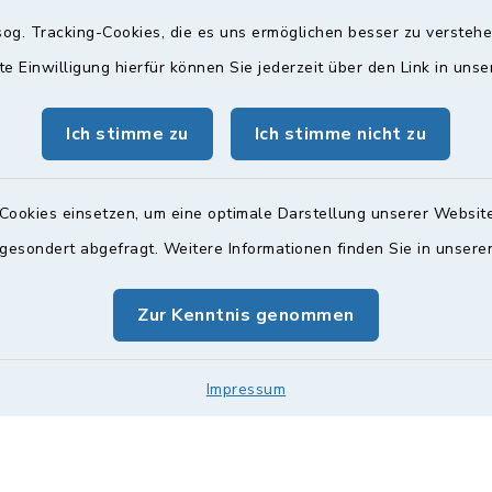
og. Tracking-Cookies, die es uns ermöglichen besser zu versteh
gszeiten
Bürgersprechst
te Einwilligung hierfür können Sie jederzeit über den Link in uns
ttwoch und Freitag:
Sprechstunde:
Ich stimme zu
Ich stimme nicht zu
00 Uhr
Diese findet nach Vereinba
Weitere Informationen find
zusätzlich:
Cookies einsetzen, um eine optimale Darstellung unserer Website
00 Uhr
 gesondert abgefragt. Weitere Informationen finden Sie in unser
Zur Kenntnis genommen
Impressum
Impressum
Sitemap
Cookie-Einstellungen