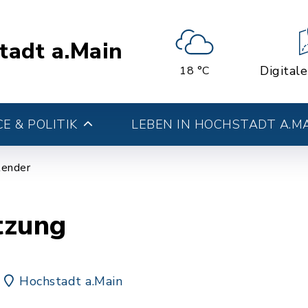
tadt a.Main
Digital
18 °C
E & POLITIK
LEBEN IN HOCHSTADT A.M
lender
tzung
Hochstadt a.Main