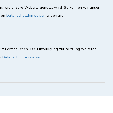
en, wie unsere Website genutzt wird. So können wir unser
unde
Quicklinks
eren
Datenschutzhinweisen
widerrufen.
Landkreis Lichtenfels
rung statt.
Obermain Jura
Veranstaltungskalender
en Sie hier.
 zu ermöglichen. Die Einwilligung zur Nutzung weiterer
geoPortal Lichtenfels
en
Datenschutzhinweisen
.