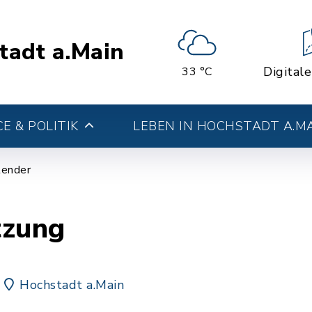
tadt a.Main
Digital
33 °C
E & POLITIK
LEBEN IN HOCHSTADT A.M
lender
tzung
Hochstadt a.Main