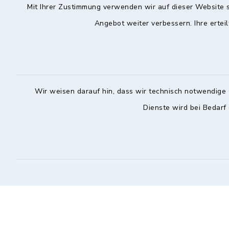
Mit Ihrer Zustimmung verwenden wir auf dieser Website s
Angebot weiter verbessern. Ihre erteil
Hochstadt a.Main
Öffnun
Montag, Mi
Rathausstraße 1
96272 Hochstadt a.Main
08:00-12:
Wir weisen darauf hin, dass wir technisch notwendige 
09574 6236-42
Donnerstag 
Dienste wird bei Bedarf
09574 6236-46
14:30-18:
info@hochstadt-main.de
Kontakt
Barrierefreiheit
Datenschutz