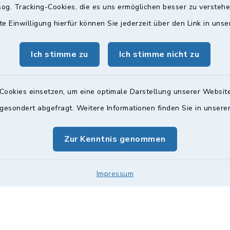
og. Tracking-Cookies, die es uns ermöglichen besser zu versteh
te Einwilligung hierfür können Sie jederzeit über den Link in uns
gszeiten
Bürgersprechst
Ich stimme zu
Ich stimme nicht zu
ttwoch und Freitag:
Sprechstunde:
00 Uhr
Diese findet nach Vereinba
Weitere Informationen find
Cookies einsetzen, um eine optimale Darstellung unserer Website
zusätzlich:
 gesondert abgefragt. Weitere Informationen finden Sie in unser
00 Uhr
Zur Kenntnis genommen
Impressum
Impressum
Sitemap
Cookie-Einstellungen