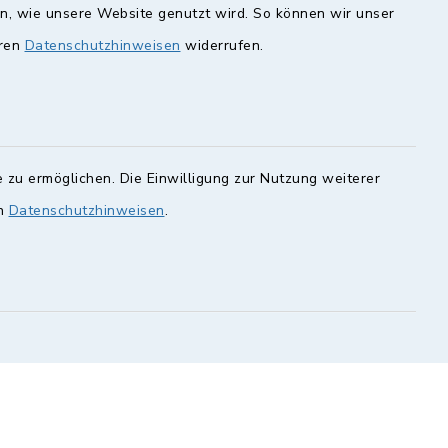
en, wie unsere Website genutzt wird. So können wir unser
eren
Datenschutzhinweisen
widerrufen.
unde
Quicklinks
Landkreis Lichtenfels
rung statt.
Obermain Jura
Veranstaltungskalender
en Sie hier.
 zu ermöglichen. Die Einwilligung zur Nutzung weiterer
en
Datenschutzhinweisen
.
geoPortal Lichtenfels