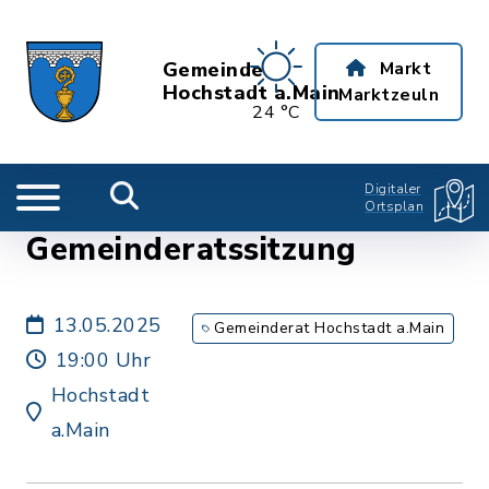
Gemeinde
Markt
Hochstadt a.Main
Marktzeuln
24 °C
Digitaler
Ortsplan
Gemeinderatssitzung
13.05.2025
Gemeinderat Hochstadt a.Main
19:00 Uhr
Hochstadt
a.Main