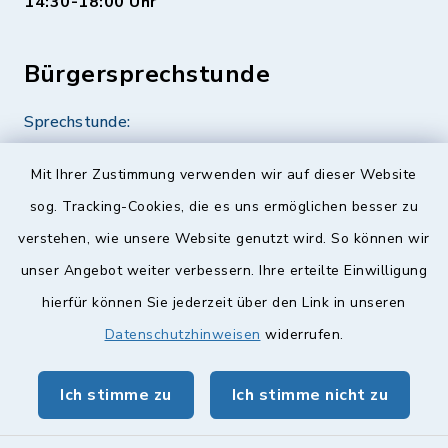
14:30-18:00 Uhr
Bürgersprechstunde
Sprechstunde:
Diese findet nach Vereinbarung statt.
Mit Ihrer Zustimmung verwenden wir auf dieser Website
Weitere Informationen finden Sie hier.
sog. Tracking-Cookies, die es uns ermöglichen besser zu
verstehen, wie unsere Website genutzt wird. So können wir
Quicklinks
unser Angebot weiter verbessern. Ihre erteilte Einwilligung
hierfür können Sie jederzeit über den Link in unseren
Landkreis Lichtenfels
Datenschutzhinweisen
widerrufen.
Obermain Jura Veranstaltungskalender
Ich stimme zu
Ich stimme nicht zu
geoPortal Lichtenfels