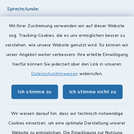
Sprechstunde:
Diese findet nach Vereinbarung statt.
Mit Ihrer Zustimmung verwenden wir auf dieser Website
Weitere Informationen finden Sie hier.
sog. Tracking-Cookies, die es uns ermöglichen besser zu
verstehen, wie unsere Website genutzt wird. So können wir
Quicklinks
unser Angebot weiter verbessern. Ihre erteilte Einwilligung
hierfür können Sie jederzeit über den Link in unseren
Landkreis Lichtenfels
Datenschutzhinweisen
widerrufen.
Obermain Jura Veranstaltungskalender
Ich stimme zu
Ich stimme nicht zu
geoPortal Lichtenfels
Wir weisen darauf hin, dass wir technisch notwendige
Cookies einsetzen, um eine optimale Darstellung unserer
Website zu ermöglichen. Die Einwilligung zur Nutzung