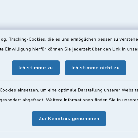
og. Tracking-Cookies, die es uns ermöglichen besser zu versteh
te Einwilligung hierfür können Sie jederzeit über den Link in uns
gszeiten
Bürgersprechst
ttwoch und Freitag:
Sprechstunde:
Ich stimme zu
Ich stimme nicht zu
00 Uhr
Diese findet nach Vereinba
Weitere Informationen find
Cookies einsetzen, um eine optimale Darstellung unserer Website
zusätzlich:
 gesondert abgefragt. Weitere Informationen finden Sie in unser
00 Uhr
Zur Kenntnis genommen