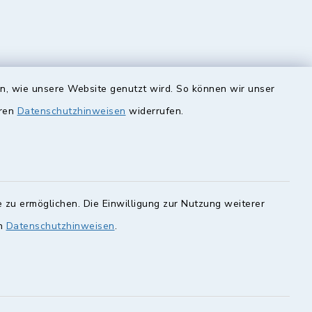
en, wie unsere Website genutzt wird. So können wir unser
eren
unde
Datenschutzhinweisen
Quicklinks
widerrufen.
Landkreis Lichtenfels
rung statt.
Obermain Jura
Veranstaltungskalender
en Sie hier.
 zu ermöglichen. Die Einwilligung zur Nutzung weiterer
en
Datenschutzhinweisen
geoPortal Lichtenfels
.