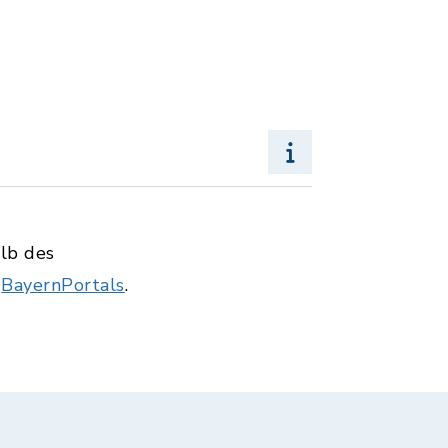
alb des
s
BayernPortals
.