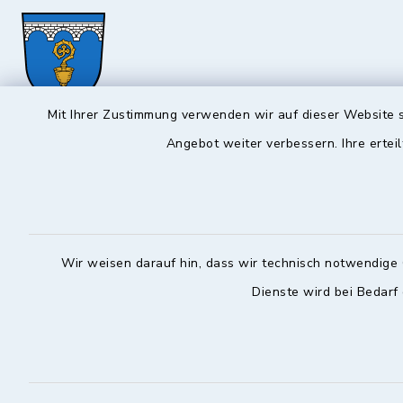
Mit Ihrer Zustimmung verwenden wir auf dieser Website s
Hochstadt a.Main
Angebot weiter verbessern. Ihre erteil
Öffnun
Montag, Mi
Rathausstraße 1
96272 Hochstadt a.Main
08:00-12:
09574 6236-42
Wir weisen darauf hin, dass wir technisch notwendige 
Donnerstag 
09574 6236-46
Dienste wird bei Bedarf
14:30-18:
info@hochstadt-main.de