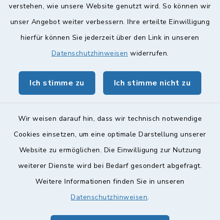
verstehen, wie unsere Website genutzt wird. So können wir
Quicklinks
unser Angebot weiter verbessern. Ihre erteilte Einwilligung
hierfür können Sie jederzeit über den Link in unseren
Landkreis Lichtenfels
Datenschutzhinweisen
widerrufen.
Obermain Jura Veranstaltungskalender
Ich stimme zu
Ich stimme nicht zu
geoPortal Lichtenfels
Wir weisen darauf hin, dass wir technisch notwendige
Cookies einsetzen, um eine optimale Darstellung unserer
Website zu ermöglichen. Die Einwilligung zur Nutzung
Kontakt
weiterer Dienste wird bei Bedarf gesondert abgefragt.
Weitere Informationen finden Sie in unseren
Barrierefreiheit
Datenschutzhinweisen
.
Datenschutz