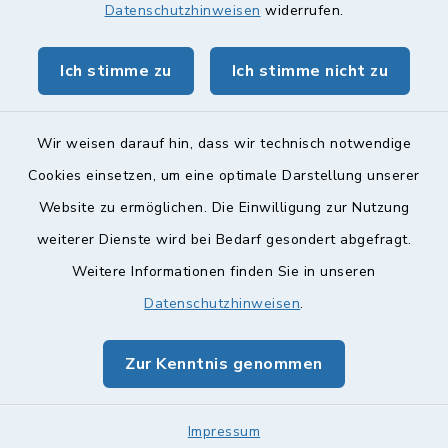
Datenschutzhinweisen
widerrufen.
Obermain Jura Veranstaltungskalender
Ich stimme zu
Ich stimme nicht zu
geoPortal Lichtenfels
Wir weisen darauf hin, dass wir technisch notwendige
Cookies einsetzen, um eine optimale Darstellung unserer
Website zu ermöglichen. Die Einwilligung zur Nutzung
Kontakt
weiterer Dienste wird bei Bedarf gesondert abgefragt.
Weitere Informationen finden Sie in unseren
Barrierefreiheit
Datenschutzhinweisen
.
Datenschutz
Zur Kenntnis genommen
Impressum
Impressum
Sitemap