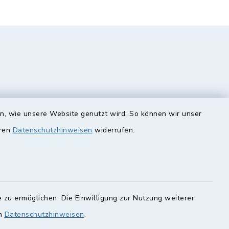
en, wie unsere Website genutzt wird. So können wir unser
eren
Datenschutzhinweisen
widerrufen.
unde
Quicklinks
Landkreis Lichtenfels
rung statt.
Obermain Jura
Veranstaltungskalender
 zu ermöglichen. Die Einwilligung zur Nutzung weiterer
en Sie hier.
en
Datenschutzhinweisen
.
geoPortal Lichtenfels