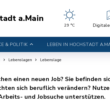
tadt a.Main
Digital
29 °C
E & POLITIK
LEBEN IN HOCHSTADT A.M
g
Lebenslagen
Lebenslage
chen einen neuen Job? Sie befinden si
hten sich beruflich verändern? Nutzen
 Arbeits- und Jobsuche unterstützen.