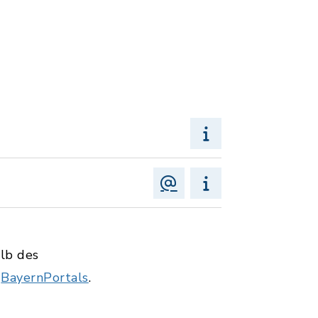
alb des
s
BayernPortals
.