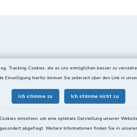
og. Tracking-Cookies, die es uns ermöglichen besser zu versteh
te Einwilligung hierfür können Sie jederzeit über den Link in uns
gszeiten
Bürgersprechst
Ich stimme zu
Ich stimme nicht zu
ttwoch und Freitag:
Sprechstunde:
00 Uhr
Diese findet nach Vereinba
Cookies einsetzen, um eine optimale Darstellung unserer Website
Weitere Informationen find
zusätzlich:
 gesondert abgefragt. Weitere Informationen finden Sie in unser
00 Uhr