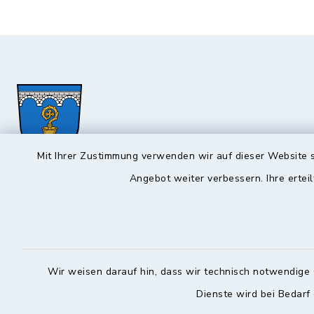
Mit Ihrer Zustimmung verwenden wir auf dieser Website s
Angebot weiter verbessern. Ihre erteil
Hochstadt a.Main
Öffnun
Montag, Mi
Rathausstraße 1
96272 Hochstadt a.Main
08:00-12:
Wir weisen darauf hin, dass wir technisch notwendige 
09574 6236-42
Donnerstag 
Dienste wird bei Bedarf
09574 6236-46
14:30-18: