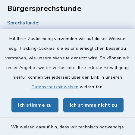
Bürgersprechstunde
Sprechstunde:
Diese findet nach Vereinbarung statt.
Mit Ihrer Zustimmung verwenden wir auf dieser Website
Weitere Informationen finden Sie hier.
sog. Tracking-Cookies, die es uns ermöglichen besser zu
verstehen, wie unsere Website genutzt wird. So können wir
Quicklinks
unser Angebot weiter verbessern. Ihre erteilte Einwilligung
hierfür können Sie jederzeit über den Link in unseren
Landkreis Lichtenfels
Datenschutzhinweisen
widerrufen.
Obermain Jura Veranstaltungskalender
Ich stimme zu
Ich stimme nicht zu
geoPortal Lichtenfels
Wir weisen darauf hin, dass wir technisch notwendige