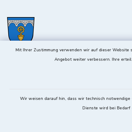
Mit Ihrer Zustimmung verwenden wir auf dieser Website s
Angebot weiter verbessern. Ihre erteil
Hochstadt a.Main
Öffnun
Montag, Mi
Rathausstraße 1
96272 Hochstadt a.Main
08:00-12:
09574 6236-42
Wir weisen darauf hin, dass wir technisch notwendige 
Donnerstag 
09574 6236-46
Dienste wird bei Bedarf
14:30-18:
info@hochstadt-main.de