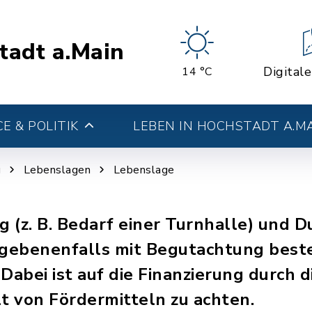
tadt a.Main
Digital
14 °C
E & POLITIK
LEBEN IN HOCHSTADT A.M
g
Lebenslagen
Lebenslage
 (z. B. Bedarf einer Turnhalle) und 
ebenenfalls mit Begutachtung beste
abei ist auf die Finanzierung durch 
t von Fördermitteln zu achten.