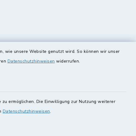
en, wie unsere Website genutzt wird. So können wir unser
eren
Datenschutzhinweisen
widerrufen.
unde
Quicklinks
Landkreis Lichtenfels
rung statt.
Obermain Jura
Veranstaltungskalender
en Sie hier.
 zu ermöglichen. Die Einwilligung zur Nutzung weiterer
en
Datenschutzhinweisen
.
geoPortal Lichtenfels