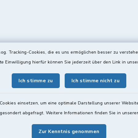
og. Tracking-Cookies, die es uns ermöglichen besser zu versteh
te Einwilligung hierfür können Sie jederzeit über den Link in uns
gszeiten
Bürgersprechst
ttwoch und Freitag:
Sprechstunde:
Ich stimme zu
Ich stimme nicht zu
00 Uhr
Diese findet nach Vereinba
Weitere Informationen find
Cookies einsetzen, um eine optimale Darstellung unserer Website
zusätzlich:
 gesondert abgefragt. Weitere Informationen finden Sie in unser
00 Uhr
Zur Kenntnis genommen