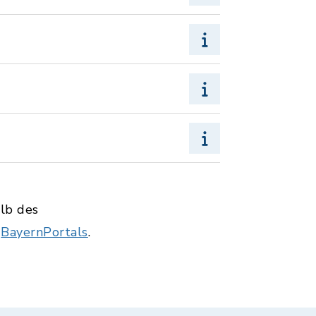
alb des
s
BayernPortals
.