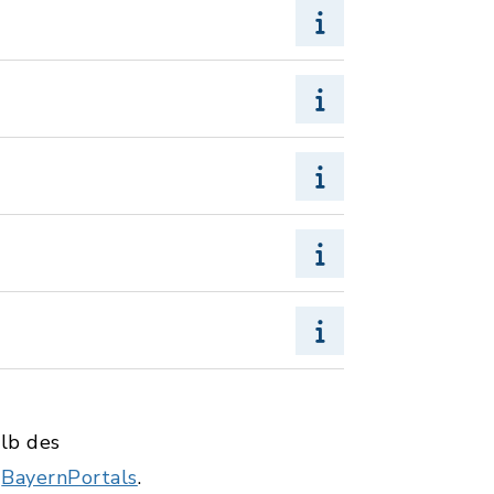
alb des
s
BayernPortals
.