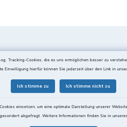
og. Tracking-Cookies, die es uns ermöglichen besser zu versteh
te Einwilligung hierfür können Sie jederzeit über den Link in uns
Ich stimme zu
Ich stimme nicht zu
gszeiten
Bürgersprechst
ttwoch und Freitag:
Sprechstunde:
Cookies einsetzen, um eine optimale Darstellung unserer Website
00 Uhr
Diese findet nach Vereinba
 gesondert abgefragt. Weitere Informationen finden Sie in unser
Weitere Informationen find
zusätzlich: