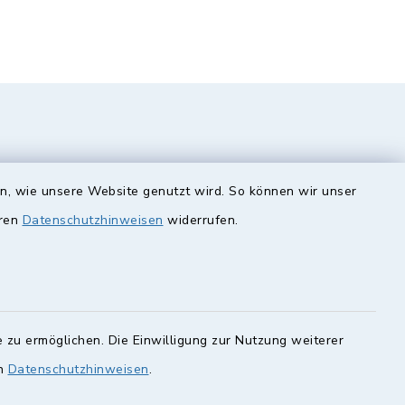
en, wie unsere Website genutzt wird. So können wir unser
eren
Datenschutzhinweisen
widerrufen.
unde
Quicklinks
Landkreis Lichtenfels
 zu ermöglichen. Die Einwilligung zur Nutzung weiterer
rung statt.
Obermain Jura
en
Datenschutzhinweisen
.
Veranstaltungskalender
en Sie hier.