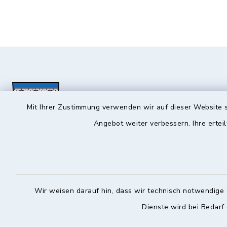
Mit Ihrer Zustimmung verwenden wir auf dieser Website s
Angebot weiter verbessern. Ihre erteil
Hochstadt a.Main
Öffnun
Montag, Mi
Rathausstraße 1
Wir weisen darauf hin, dass wir technisch notwendige 
96272 Hochstadt a.Main
08:00-12:
Dienste wird bei Bedarf
09574 6236-42
Donnerstag 