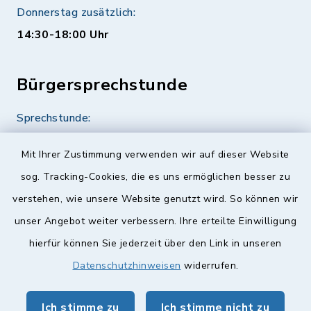
Donnerstag zusätzlich:
14:30-18:00 Uhr
Bürgersprechstunde
Sprechstunde:
Diese findet nach Vereinbarung statt.
Mit Ihrer Zustimmung verwenden wir auf dieser Website
Weitere Informationen finden Sie hier.
sog. Tracking-Cookies, die es uns ermöglichen besser zu
verstehen, wie unsere Website genutzt wird. So können wir
Quicklinks
unser Angebot weiter verbessern. Ihre erteilte Einwilligung
hierfür können Sie jederzeit über den Link in unseren
Landkreis Lichtenfels
Datenschutzhinweisen
widerrufen.
Obermain Jura Veranstaltungskalender
Ich stimme zu
Ich stimme nicht zu