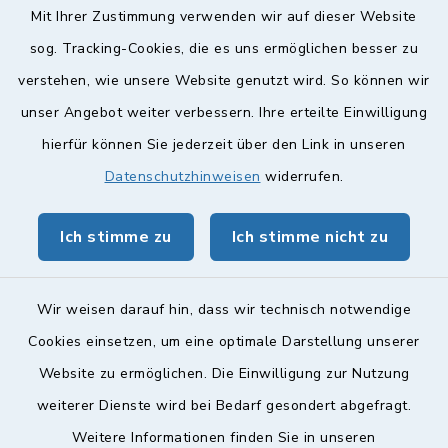
Mit Ihrer Zustimmung verwenden wir auf dieser Website
Weitere Informationen finden Sie hier.
sog. Tracking-Cookies, die es uns ermöglichen besser zu
verstehen, wie unsere Website genutzt wird. So können wir
Quicklinks
unser Angebot weiter verbessern. Ihre erteilte Einwilligung
hierfür können Sie jederzeit über den Link in unseren
Landkreis Lichtenfels
Datenschutzhinweisen
widerrufen.
Obermain Jura Veranstaltungskalender
Ich stimme zu
Ich stimme nicht zu
geoPortal Lichtenfels
Wir weisen darauf hin, dass wir technisch notwendige
Cookies einsetzen, um eine optimale Darstellung unserer
Website zu ermöglichen. Die Einwilligung zur Nutzung
Kontakt
weiterer Dienste wird bei Bedarf gesondert abgefragt.
Barrierefreiheit
Weitere Informationen finden Sie in unseren