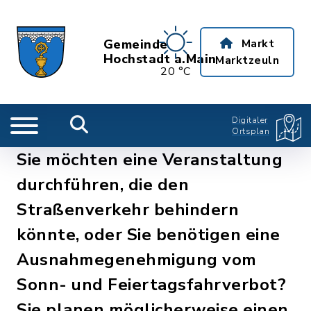
Gemeinde
Markt
Hochstadt a.Main
Marktzeuln
20 °C
Digitaler
Ortsplan
Sie möchten eine Veranstaltung
durchführen, die den
Straßenverkehr behindern
könnte, oder Sie benötigen eine
Ausnahmegenehmigung vom
Sonn- und Feiertagsfahrverbot?
Sie planen möglicherweise einen