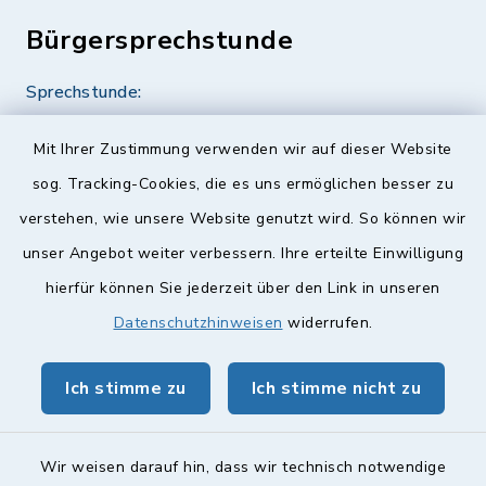
Bürgersprechstunde
Sprechstunde:
Diese findet nach Vereinbarung statt.
Mit Ihrer Zustimmung verwenden wir auf dieser Website
Weitere Informationen finden Sie hier.
sog. Tracking-Cookies, die es uns ermöglichen besser zu
verstehen, wie unsere Website genutzt wird. So können wir
Quicklinks
unser Angebot weiter verbessern. Ihre erteilte Einwilligung
hierfür können Sie jederzeit über den Link in unseren
Landkreis Lichtenfels
Datenschutzhinweisen
widerrufen.
Obermain Jura Veranstaltungskalender
Ich stimme zu
Ich stimme nicht zu
geoPortal Lichtenfels
Wir weisen darauf hin, dass wir technisch notwendige