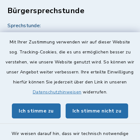
Bürgersprechstunde
Sprechstunde:
Diese findet nach Vereinbarung statt.
Mit Ihrer Zustimmung verwenden wir auf dieser Website
Weitere Informationen finden Sie hier.
sog. Tracking-Cookies, die es uns ermöglichen besser zu
verstehen, wie unsere Website genutzt wird. So können wir
Quicklinks
unser Angebot weiter verbessern. Ihre erteilte Einwilligung
hierfür können Sie jederzeit über den Link in unseren
Landkreis Lichtenfels
Datenschutzhinweisen
widerrufen.
Obermain Jura Veranstaltungskalender
Ich stimme zu
Ich stimme nicht zu
geoPortal Lichtenfels
Wir weisen darauf hin, dass wir technisch notwendige