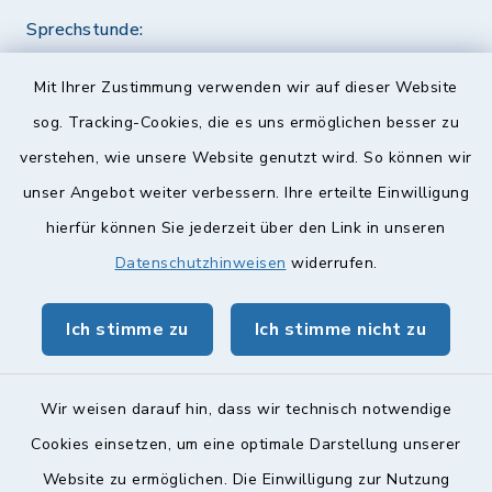
Sprechstunde:
Diese findet nach Vereinbarung statt.
Mit Ihrer Zustimmung verwenden wir auf dieser Website
Weitere Informationen finden Sie hier.
sog. Tracking-Cookies, die es uns ermöglichen besser zu
verstehen, wie unsere Website genutzt wird. So können wir
Quicklinks
unser Angebot weiter verbessern. Ihre erteilte Einwilligung
hierfür können Sie jederzeit über den Link in unseren
Landkreis Lichtenfels
Datenschutzhinweisen
widerrufen.
Obermain Jura Veranstaltungskalender
Ich stimme zu
Ich stimme nicht zu
geoPortal Lichtenfels
Wir weisen darauf hin, dass wir technisch notwendige
Cookies einsetzen, um eine optimale Darstellung unserer
Website zu ermöglichen. Die Einwilligung zur Nutzung