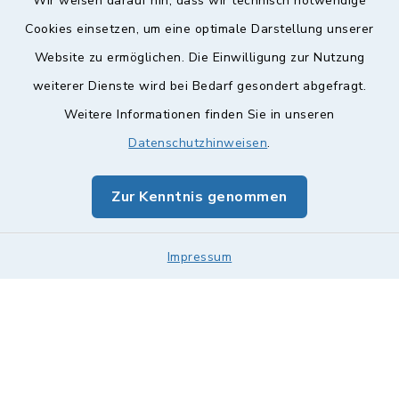
Wir weisen darauf hin, dass wir technisch notwendige
Cookies einsetzen, um eine optimale Darstellung unserer
Website zu ermöglichen. Die Einwilligung zur Nutzung
Kontakt
weiterer Dienste wird bei Bedarf gesondert abgefragt.
Weitere Informationen finden Sie in unseren
Barrierefreiheit
Datenschutzhinweisen
.
Datenschutz
Zur Kenntnis genommen
Impressum
Impressum
Sitemap
Cookie-Einstellungen