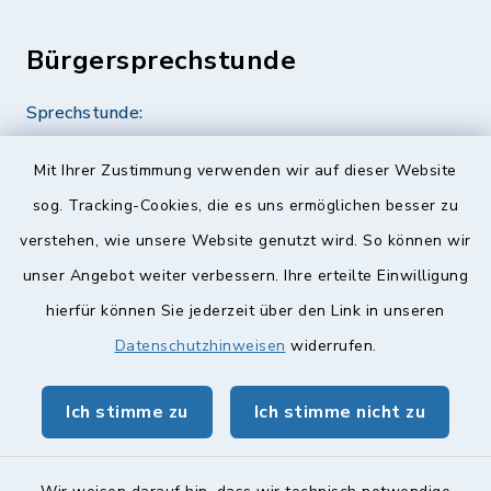
Bürgersprechstunde
Sprechstunde:
Diese findet nach Vereinbarung statt.
Mit Ihrer Zustimmung verwenden wir auf dieser Website
Weitere Informationen finden Sie hier.
sog. Tracking-Cookies, die es uns ermöglichen besser zu
verstehen, wie unsere Website genutzt wird. So können wir
Quicklinks
unser Angebot weiter verbessern. Ihre erteilte Einwilligung
hierfür können Sie jederzeit über den Link in unseren
Landkreis Lichtenfels
Datenschutzhinweisen
widerrufen.
Obermain Jura Veranstaltungskalender
Ich stimme zu
Ich stimme nicht zu
geoPortal Lichtenfels