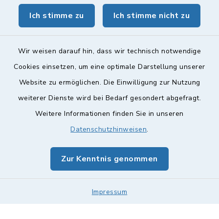
Ich stimme zu
Ich stimme nicht zu
geoPortal Lichtenfels
Wir weisen darauf hin, dass wir technisch notwendige
Cookies einsetzen, um eine optimale Darstellung unserer
Website zu ermöglichen. Die Einwilligung zur Nutzung
Kontakt
weiterer Dienste wird bei Bedarf gesondert abgefragt.
Weitere Informationen finden Sie in unseren
Barrierefreiheit
Datenschutzhinweisen
.
Datenschutz
Zur Kenntnis genommen
Impressum
Impressum
Sitemap
Cookie-Einstellungen