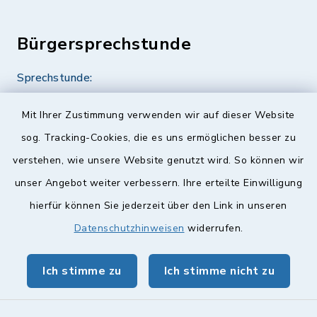
Bürgersprechstunde
Sprechstunde:
Diese findet nach Vereinbarung statt.
Mit Ihrer Zustimmung verwenden wir auf dieser Website
Weitere Informationen finden Sie hier.
sog. Tracking-Cookies, die es uns ermöglichen besser zu
verstehen, wie unsere Website genutzt wird. So können wir
Quicklinks
unser Angebot weiter verbessern. Ihre erteilte Einwilligung
hierfür können Sie jederzeit über den Link in unseren
Landkreis Lichtenfels
Datenschutzhinweisen
widerrufen.
Obermain Jura Veranstaltungskalender
Ich stimme zu
Ich stimme nicht zu
geoPortal Lichtenfels