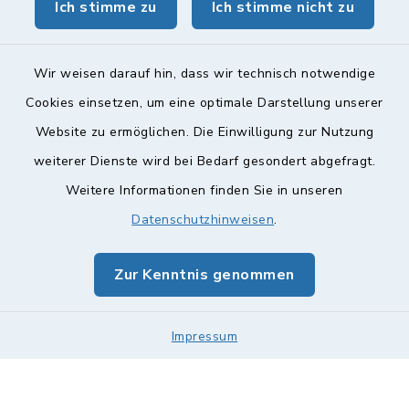
Ich stimme zu
Ich stimme nicht zu
geoPortal Lichtenfels
Wir weisen darauf hin, dass wir technisch notwendige
Cookies einsetzen, um eine optimale Darstellung unserer
Website zu ermöglichen. Die Einwilligung zur Nutzung
Kontakt
weiterer Dienste wird bei Bedarf gesondert abgefragt.
Weitere Informationen finden Sie in unseren
Barrierefreiheit
Datenschutzhinweisen
.
Datenschutz
Zur Kenntnis genommen
Impressum
Impressum
Sitemap
Cookie-Einstellungen