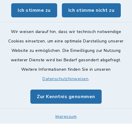
Ich stimme zu
Ich stimme nicht zu
geoPortal Lichtenfels
Wir weisen darauf hin, dass wir technisch notwendige
Cookies einsetzen, um eine optimale Darstellung unserer
Website zu ermöglichen. Die Einwilligung zur Nutzung
Kontakt
weiterer Dienste wird bei Bedarf gesondert abgefragt.
Weitere Informationen finden Sie in unseren
Barrierefreiheit
Datenschutzhinweisen
.
Datenschutz
Zur Kenntnis genommen
Impressum
Impressum
Sitemap