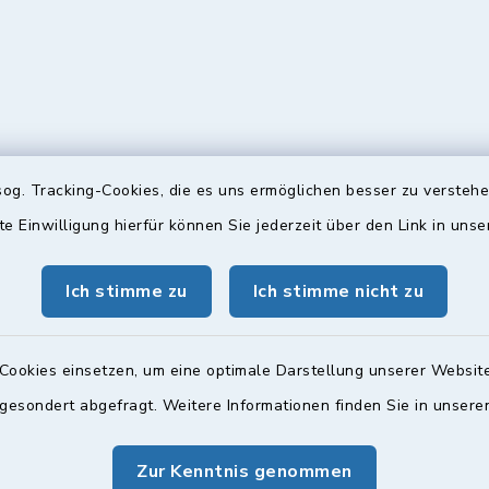
og. Tracking-Cookies, die es uns ermöglichen besser zu versteh
gszeiten
Bürgersprechst
te Einwilligung hierfür können Sie jederzeit über den Link in uns
ttwoch und Freitag:
Sprechstunde:
Ich stimme zu
Ich stimme nicht zu
00 Uhr
Diese findet nach Vereinba
Weitere Informationen find
zusätzlich:
Cookies einsetzen, um eine optimale Darstellung unserer Website
00 Uhr
 gesondert abgefragt. Weitere Informationen finden Sie in unser
Zur Kenntnis genommen