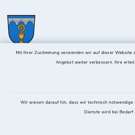
Mit Ihrer Zustimmung verwenden wir auf dieser Website s
Hochstadt a.Main
Öffnun
Angebot weiter verbessern. Ihre erteil
Montag, Mi
Rathausstraße 1
96272 Hochstadt a.Main
08:00-12:
09574 6236-42
Donnerstag 
Wir weisen darauf hin, dass wir technisch notwendige 
09574 6236-46
14:30-18:
Dienste wird bei Bedarf
info@hochstadt-main.de