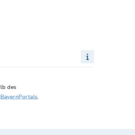
alb des
s
BayernPortals
.