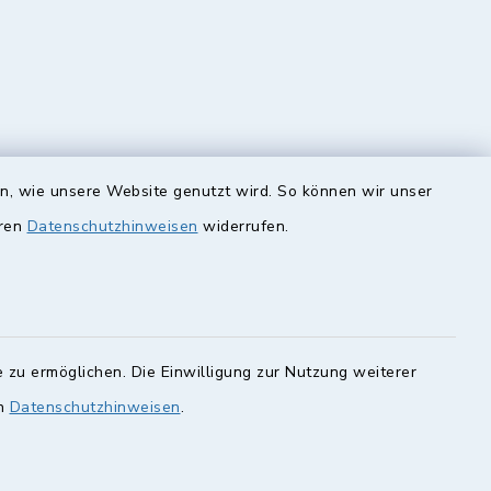
en, wie unsere Website genutzt wird. So können wir unser
unde
Quicklinks
eren
Datenschutzhinweisen
widerrufen.
Landkreis Lichtenfels
rung statt.
Obermain Jura
Veranstaltungskalender
en Sie hier.
 zu ermöglichen. Die Einwilligung zur Nutzung weiterer
geoPortal Lichtenfels
en
Datenschutzhinweisen
.