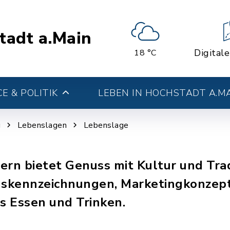
tadt a.Main
Digital
18 °C
E & POLITIK
LEBEN IN HOCHSTADT A.M
g
Lebenslagen
Lebenslage
ern bietet Genuss mit Kultur und Trad
gskennzeichnungen, Marketingkonzept
s Essen und Trinken.