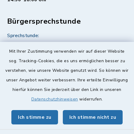
Bürgersprechstunde
Sprechstunde:
Diese findet nach Vereinbarung statt.
Mit Ihrer Zustimmung verwenden wir auf dieser Website
Weitere Informationen finden Sie hier.
sog. Tracking-Cookies, die es uns ermöglichen besser zu
verstehen, wie unsere Website genutzt wird. So können wir
Quicklinks
unser Angebot weiter verbessern. Ihre erteilte Einwilligung
hierfür können Sie jederzeit über den Link in unseren
Landkreis Lichtenfels
Datenschutzhinweisen
widerrufen.
Obermain Jura Veranstaltungskalender
Ich stimme zu
Ich stimme nicht zu
geoPortal Lichtenfels