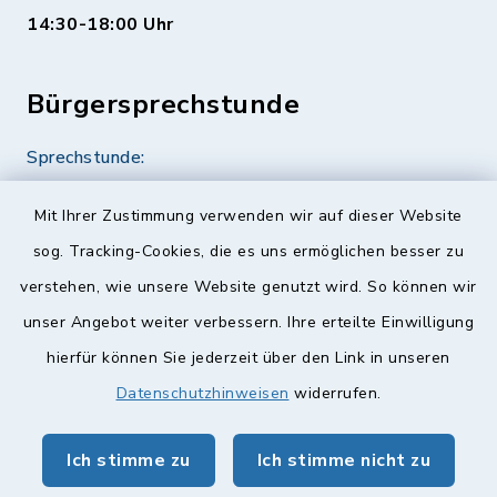
14:30-18:00 Uhr
Bürgersprechstunde
Sprechstunde:
Diese findet nach Vereinbarung statt.
Mit Ihrer Zustimmung verwenden wir auf dieser Website
Weitere Informationen finden Sie hier.
sog. Tracking-Cookies, die es uns ermöglichen besser zu
verstehen, wie unsere Website genutzt wird. So können wir
Quicklinks
unser Angebot weiter verbessern. Ihre erteilte Einwilligung
hierfür können Sie jederzeit über den Link in unseren
Landkreis Lichtenfels
Datenschutzhinweisen
widerrufen.
Obermain Jura Veranstaltungskalender
Ich stimme zu
Ich stimme nicht zu
geoPortal Lichtenfels