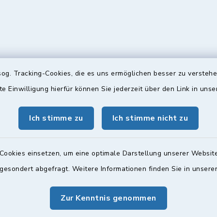
og. Tracking-Cookies, die es uns ermöglichen besser zu versteh
te Einwilligung hierfür können Sie jederzeit über den Link in uns
gszeiten
Bürgersprechst
Ich stimme zu
Ich stimme nicht zu
ttwoch und Freitag:
Sprechstunde:
00 Uhr
Diese findet nach Vereinba
Cookies einsetzen, um eine optimale Darstellung unserer Website
Weitere Informationen find
zusätzlich:
 gesondert abgefragt. Weitere Informationen finden Sie in unser
00 Uhr
Zur Kenntnis genommen