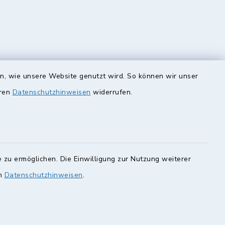
en, wie unsere Website genutzt wird. So können wir unser
eren
Datenschutzhinweisen
widerrufen.
unde
Quicklinks
Landkreis Lichtenfels
rung statt.
Obermain Jura
 zu ermöglichen. Die Einwilligung zur Nutzung weiterer
Veranstaltungskalender
en Sie hier.
en
Datenschutzhinweisen
.
geoPortal Lichtenfels