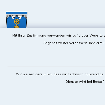
Mit Ihrer Zustimmung verwenden wir auf dieser Website s
Angebot weiter verbessern. Ihre erteil
Hochstadt a.Main
Öffnun
Montag, Mi
Rathausstraße 1
96272 Hochstadt a.Main
08:00-12:
Wir weisen darauf hin, dass wir technisch notwendige 
09574 6236-42
Donnerstag 
Dienste wird bei Bedarf
09574 6236-46
14:30-18:
info@hochstadt-main.de