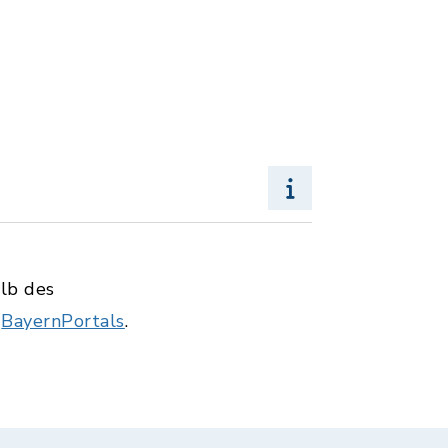
alb des
s
BayernPortals
.