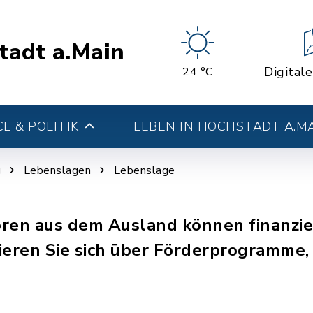
tadt a.Main
Digital
24 °C
E & POLITIK
LEBEN IN HOCHSTADT A.M
g
Lebenslagen
Lebenslage
ren aus dem Ausland können finanziel
ren Sie sich über Förderprogramme, d