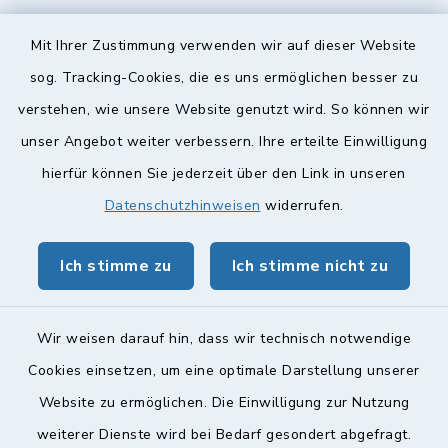
Diese findet nach Vereinbarung statt.
Mit Ihrer Zustimmung verwenden wir auf dieser Website
Weitere Informationen finden Sie hier.
sog. Tracking-Cookies, die es uns ermöglichen besser zu
verstehen, wie unsere Website genutzt wird. So können wir
Quicklinks
unser Angebot weiter verbessern. Ihre erteilte Einwilligung
hierfür können Sie jederzeit über den Link in unseren
Landkreis Lichtenfels
Datenschutzhinweisen
widerrufen.
Obermain Jura Veranstaltungskalender
Ich stimme zu
Ich stimme nicht zu
geoPortal Lichtenfels
Wir weisen darauf hin, dass wir technisch notwendige
Cookies einsetzen, um eine optimale Darstellung unserer
Website zu ermöglichen. Die Einwilligung zur Nutzung
Kontakt
weiterer Dienste wird bei Bedarf gesondert abgefragt.