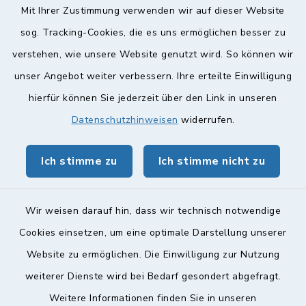
Mit Ihrer Zustimmung verwenden wir auf dieser Website
Weitere Informationen finden Sie hier.
sog. Tracking-Cookies, die es uns ermöglichen besser zu
verstehen, wie unsere Website genutzt wird. So können wir
Quicklinks
unser Angebot weiter verbessern. Ihre erteilte Einwilligung
hierfür können Sie jederzeit über den Link in unseren
Landkreis Lichtenfels
Datenschutzhinweisen
widerrufen.
Obermain Jura Veranstaltungskalender
Ich stimme zu
Ich stimme nicht zu
geoPortal Lichtenfels
Wir weisen darauf hin, dass wir technisch notwendige
Cookies einsetzen, um eine optimale Darstellung unserer
Website zu ermöglichen. Die Einwilligung zur Nutzung
Kontakt
weiterer Dienste wird bei Bedarf gesondert abgefragt.
Barrierefreiheit
Weitere Informationen finden Sie in unseren