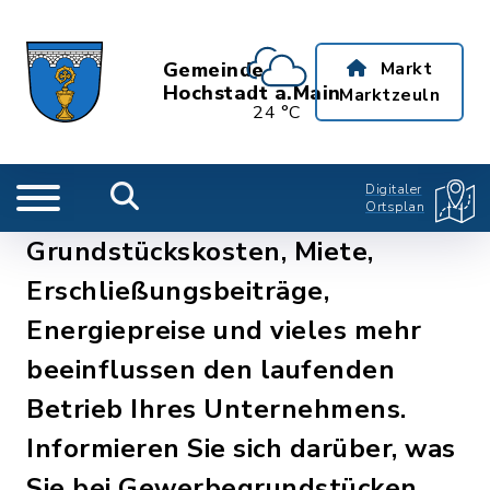
Gemeinde
Markt
Hochstadt a.Main
Marktzeuln
24 °C
Digitaler
Ortsplan
Grundstückskosten, Miete,
Erschließungsbeiträge,
Energiepreise und vieles mehr
beeinflussen den laufenden
Betrieb Ihres Unternehmens.
Informieren Sie sich darüber, was
Sie bei Gewerbegrundstücken