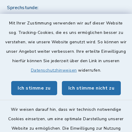
Sprechstunde:
Diese findet nach Vereinbarung statt.
Mit Ihrer Zustimmung verwenden wir auf dieser Website
Weitere Informationen finden Sie hier.
sog. Tracking-Cookies, die es uns ermöglichen besser zu
verstehen, wie unsere Website genutzt wird. So können wir
Quicklinks
unser Angebot weiter verbessern. Ihre erteilte Einwilligung
hierfür können Sie jederzeit über den Link in unseren
Landkreis Lichtenfels
Datenschutzhinweisen
widerrufen.
Obermain Jura Veranstaltungskalender
Ich stimme zu
Ich stimme nicht zu
geoPortal Lichtenfels
Wir weisen darauf hin, dass wir technisch notwendige
Cookies einsetzen, um eine optimale Darstellung unserer
Website zu ermöglichen. Die Einwilligung zur Nutzung