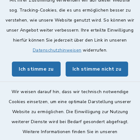
Mit Ihrer Zustimmung verwenden wir auf dieser Website
Weitere Informationen finden Sie hier.
sog. Tracking-Cookies, die es uns ermöglichen besser zu
verstehen, wie unsere Website genutzt wird. So können wir
Quicklinks
unser Angebot weiter verbessern. Ihre erteilte Einwilligung
hierfür können Sie jederzeit über den Link in unseren
Landkreis Lichtenfels
Datenschutzhinweisen
widerrufen.
Obermain Jura Veranstaltungskalender
Ich stimme zu
Ich stimme nicht zu
geoPortal Lichtenfels
Wir weisen darauf hin, dass wir technisch notwendige
Cookies einsetzen, um eine optimale Darstellung unserer
Website zu ermöglichen. Die Einwilligung zur Nutzung
Kontakt
weiterer Dienste wird bei Bedarf gesondert abgefragt.
Weitere Informationen finden Sie in unseren
Barrierefreiheit