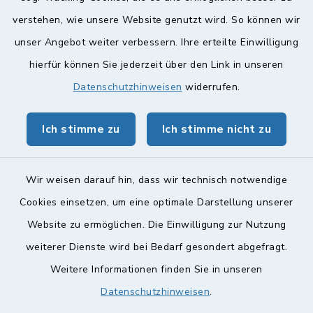
verstehen, wie unsere Website genutzt wird. So können wir
Quicklinks
unser Angebot weiter verbessern. Ihre erteilte Einwilligung
hierfür können Sie jederzeit über den Link in unseren
Landkreis Lichtenfels
Datenschutzhinweisen
widerrufen.
Obermain Jura Veranstaltungskalender
Ich stimme zu
Ich stimme nicht zu
geoPortal Lichtenfels
Wir weisen darauf hin, dass wir technisch notwendige
Cookies einsetzen, um eine optimale Darstellung unserer
Website zu ermöglichen. Die Einwilligung zur Nutzung
Kontakt
weiterer Dienste wird bei Bedarf gesondert abgefragt.
Weitere Informationen finden Sie in unseren
Barrierefreiheit
Datenschutzhinweisen
.
Datenschutz