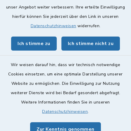
Quicklinks
unser Angebot weiter verbessern. Ihre erteilte Einwilligung
hierfür können Sie jederzeit über den Link in unseren
Landkreis Lichtenfels
Datenschutzhinweisen
widerrufen.
Obermain Jura Veranstaltungskalender
Ich stimme zu
Ich stimme nicht zu
geoPortal Lichtenfels
Wir weisen darauf hin, dass wir technisch notwendige
Cookies einsetzen, um eine optimale Darstellung unserer
Website zu ermöglichen. Die Einwilligung zur Nutzung
Kontakt
weiterer Dienste wird bei Bedarf gesondert abgefragt.
Weitere Informationen finden Sie in unseren
Barrierefreiheit
Datenschutzhinweisen
.
Datenschutz
Zur Kenntnis genommen