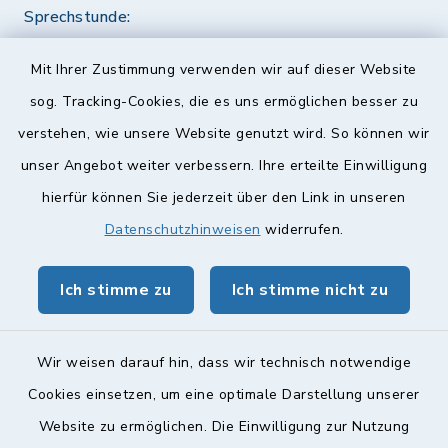
Sprechstunde:
Diese findet nach Vereinbarung statt.
Mit Ihrer Zustimmung verwenden wir auf dieser Website
Weitere Informationen finden Sie hier.
sog. Tracking-Cookies, die es uns ermöglichen besser zu
verstehen, wie unsere Website genutzt wird. So können wir
Quicklinks
unser Angebot weiter verbessern. Ihre erteilte Einwilligung
hierfür können Sie jederzeit über den Link in unseren
Landkreis Lichtenfels
Datenschutzhinweisen
widerrufen.
Obermain Jura Veranstaltungskalender
Ich stimme zu
Ich stimme nicht zu
geoPortal Lichtenfels
Wir weisen darauf hin, dass wir technisch notwendige
Cookies einsetzen, um eine optimale Darstellung unserer
Website zu ermöglichen. Die Einwilligung zur Nutzung
Kontakt