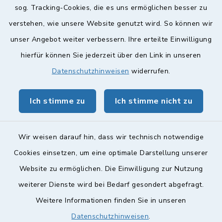
sog. Tracking-Cookies, die es uns ermöglichen besser zu
verstehen, wie unsere Website genutzt wird. So können wir
Quicklinks
unser Angebot weiter verbessern. Ihre erteilte Einwilligung
hierfür können Sie jederzeit über den Link in unseren
Landkreis Lichtenfels
Datenschutzhinweisen
widerrufen.
Obermain Jura Veranstaltungskalender
Ich stimme zu
Ich stimme nicht zu
geoPortal Lichtenfels
Wir weisen darauf hin, dass wir technisch notwendige
Cookies einsetzen, um eine optimale Darstellung unserer
Website zu ermöglichen. Die Einwilligung zur Nutzung
Kontakt
weiterer Dienste wird bei Bedarf gesondert abgefragt.
Barrierefreiheit
Weitere Informationen finden Sie in unseren
Datenschutzhinweisen
.