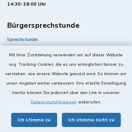
14:30-18:00 Uhr
Bürgersprechstunde
Sprechstunde:
Diese findet nach Vereinbarung statt.
Mit Ihrer Zustimmung verwenden wir auf dieser Website
Weitere Informationen finden Sie hier.
sog. Tracking-Cookies, die es uns ermöglichen besser zu
verstehen, wie unsere Website genutzt wird. So können wir
Quicklinks
unser Angebot weiter verbessern. Ihre erteilte Einwilligung
hierfür können Sie jederzeit über den Link in unseren
Landkreis Lichtenfels
Datenschutzhinweisen
widerrufen.
Obermain Jura Veranstaltungskalender
Ich stimme zu
Ich stimme nicht zu
geoPortal Lichtenfels