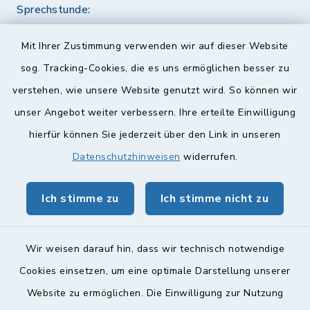
Sprechstunde:
Diese findet nach Vereinbarung statt.
Mit Ihrer Zustimmung verwenden wir auf dieser Website
Weitere Informationen finden Sie hier.
sog. Tracking-Cookies, die es uns ermöglichen besser zu
verstehen, wie unsere Website genutzt wird. So können wir
Quicklinks
unser Angebot weiter verbessern. Ihre erteilte Einwilligung
hierfür können Sie jederzeit über den Link in unseren
Landkreis Lichtenfels
Datenschutzhinweisen
widerrufen.
Obermain Jura Veranstaltungskalender
Ich stimme zu
Ich stimme nicht zu
geoPortal Lichtenfels
Wir weisen darauf hin, dass wir technisch notwendige
Cookies einsetzen, um eine optimale Darstellung unserer
Website zu ermöglichen. Die Einwilligung zur Nutzung
Kontakt