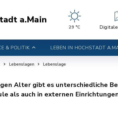
tadt a.Main
Digital
29 °C
E & POLITIK
LEBEN IN HOCHSTADT A.M
g
Lebenslagen
Lebenslage
tigen Alter gibt es unterschiedliche 
le als auch in externen Einrichtungen