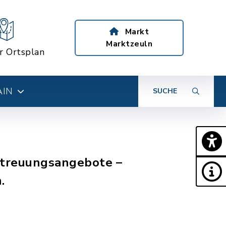
Markt
Marktzeuln
er Ortsplan
AIN
SUCHE
Betreuungsangebote –
.