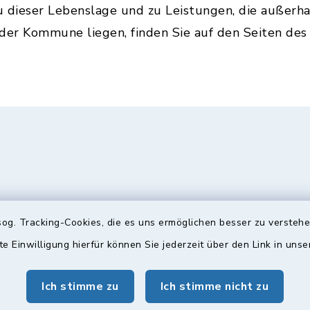
u dieser Lebenslage und zu Leistungen, die außerh
 der Kommune liegen, finden Sie auf den Seiten de
og. Tracking-Cookies, die es uns ermöglichen besser zu versteh
te Einwilligung hierfür können Sie jederzeit über den Link in uns
gszeiten
Bürgersprechst
Ich stimme zu
Ich stimme nicht zu
ttwoch und Freitag:
Sprechstunde: