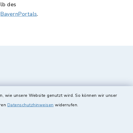
alb des
s
BayernPortals
.
en, wie unsere Website genutzt wird. So können wir unser
eren
Datenschutzhinweisen
widerrufen.
unde
Quicklinks
Landkreis Lichtenfels