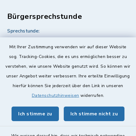
Bürgersprechstunde
Sprechstunde:
Diese findet nach Vereinbarung statt.
Mit Ihrer Zustimmung verwenden wir auf dieser Website
Weitere Informationen finden Sie hier.
sog. Tracking-Cookies, die es uns ermöglichen besser zu
verstehen, wie unsere Website genutzt wird. So können wir
Quicklinks
unser Angebot weiter verbessern. Ihre erteilte Einwilligung
hierfür können Sie jederzeit über den Link in unseren
Landkreis Lichtenfels
Datenschutzhinweisen
widerrufen.
Obermain Jura Veranstaltungskalender
Ich stimme zu
Ich stimme nicht zu
geoPortal Lichtenfels
Wir weisen darauf hin, dass wir technisch notwendige