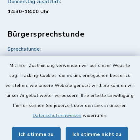
Donnerstag zusätzlich:
14:30-18:00 Uhr
Bürgersprechstunde
Sprechstunde:
Diese findet nach Vereinbarung statt.
Mit Ihrer Zustimmung verwenden wir auf dieser Website
Weitere Informationen finden Sie hier.
sog. Tracking-Cookies, die es uns ermöglichen besser zu
verstehen, wie unsere Website genutzt wird. So können wir
Quicklinks
unser Angebot weiter verbessern. Ihre erteilte Einwilligung
hierfür können Sie jederzeit über den Link in unseren
Landkreis Lichtenfels
Datenschutzhinweisen
widerrufen.
Obermain Jura Veranstaltungskalender
Ich stimme zu
Ich stimme nicht zu
geoPortal Lichtenfels